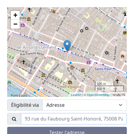
+
−
100 m
500 ft
Leaflet
| ©
OpenStreetMap
| NIVALYS
Éligibilité via
Tester l'adresse